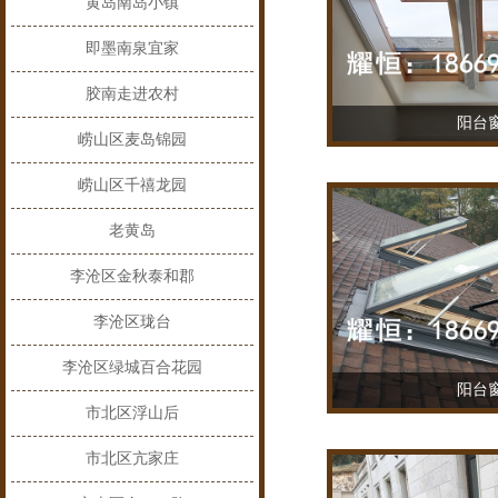
黄岛南岛小镇
即墨南泉宜家
胶南走进农村
阳台
崂山区麦岛锦园
TEL：18669
崂山区千禧龙园
老黄岛
李沧区金秋泰和郡
李沧区珑台
李沧区绿城百合花园
阳台
市北区浮山后
TEL：18669
市北区亢家庄