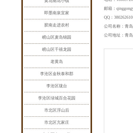
黄岛南岛小镇
邮箱：qinggongy
即墨南泉宜家
QQ：380262610
胶南走进农村
公司名称：青岛
公司地址：青岛
崂山区麦岛锦园
崂山区千禧龙园
老黄岛
李沧区金秋泰和郡
李沧区珑台
李沧区绿城百合花园
市北区浮山后
市北区亢家庄