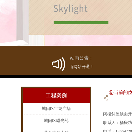
站内公告：
热烈庆祝新网站开通！
您当前的位
工程案例
城阳区宝龙广场
阁楼斜屋顶面开
城阳区曙光苑
联系人：杨庆功
电话：186697