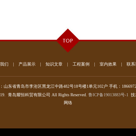
我们
|
产品展示
|
知识文章
|
工程案例
|
室内效果
|
联系
：
山东省青岛市李沧区黑龙江中路482号18号楼1单元102户
手机：
186697
019.
青岛耀恒科贸有限公司
All Rights Reserved.
鲁ICP备19013883号-1
技
网络