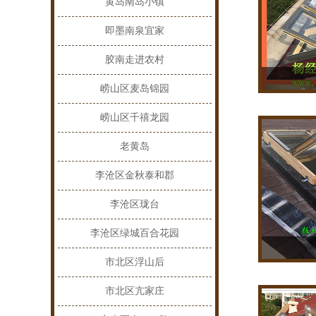
黄岛南岛小镇
即墨南泉宜家
胶南走进农村
崂山区麦岛锦园
崂山区千禧龙园
老黄岛
李沧区金秋泰和郡
李沧区珑台
李沧区绿城百合花园
市北区浮山后
市北区亢家庄