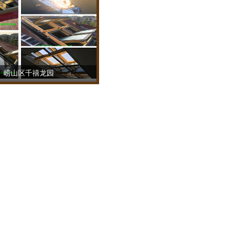
崂山区千禧龙园
TEL：18669720866