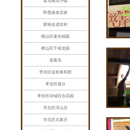
黄岛南岛小镇
即墨南泉宜家
胶南走进农村
崂山区麦岛锦园
崂山区千禧龙园
老黄岛
李沧区金秋泰和郡
李沧区珑台
李沧区绿城百合花园
市北区浮山后
市北区亢家庄