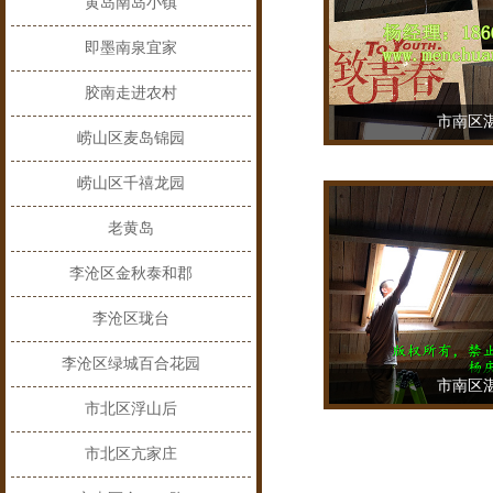
黄岛南岛小镇
即墨南泉宜家
胶南走进农村
市南区
崂山区麦岛锦园
TEL：18669
崂山区千禧龙园
老黄岛
李沧区金秋泰和郡
李沧区珑台
李沧区绿城百合花园
市南区
市北区浮山后
TEL：18669
市北区亢家庄