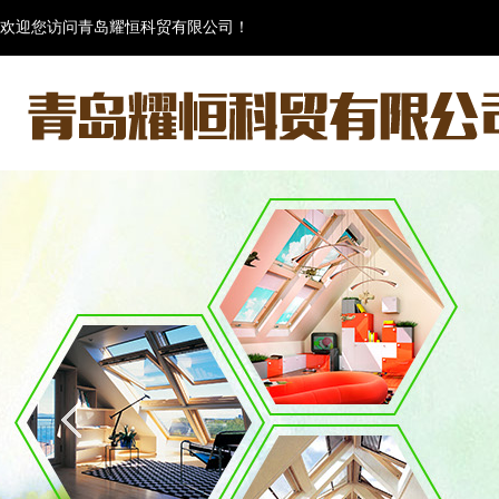
欢迎您访问青岛耀恒科贸有限公司！