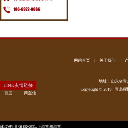
网站首页
|
关于我们
|
地址：
山东省青岛
LINK友情链接
CopyRight © 2019.
青岛耀
百度
|
商至信
|
建议使用IE6.0版本以上浏览器浏览