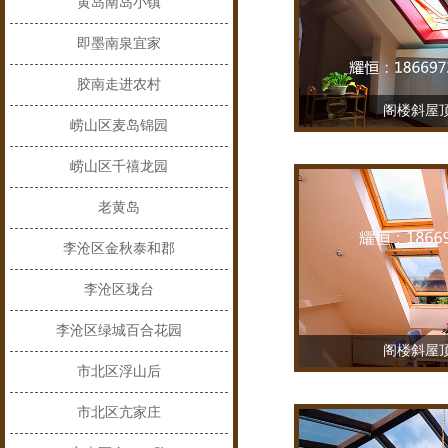
黄岛南岛小镇
即墨南泉宜家
胶南走进农村
阁楼斜屋
崂山区麦岛锦园
TEL：18669
崂山区千禧龙园
老黄岛
李沧区金秋泰和郡
李沧区珑台
李沧区绿城百合花园
阁楼斜屋
市北区浮山后
TEL：18669
市北区亢家庄