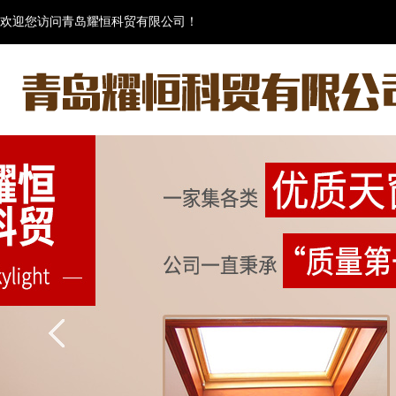
欢迎您访问青岛耀恒科贸有限公司！