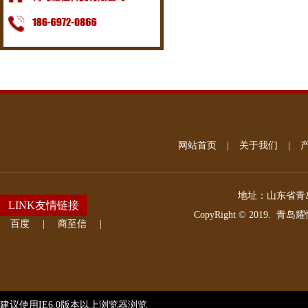
网站首页
|
关于我们
|
地址：
山东省青岛
LINK友情链接
CopyRight © 2019.
青岛耀
百度
|
商至信
|
建议使用IE6.0版本以上浏览器浏览