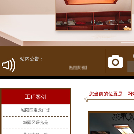
1
站内公告：
热烈庆祝新网站开通！
您当前的位置是：网站
工程案例
城阳区宝龙广场
城阳区曙光苑