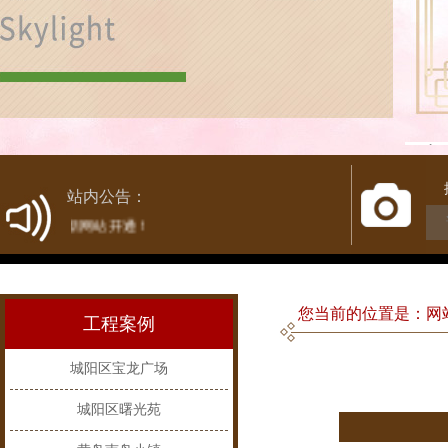
1
站内公告：
热烈庆祝新网站开通！
您当前的位置是：网站首
工程案例
城阳区宝龙广场
城阳区曙光苑